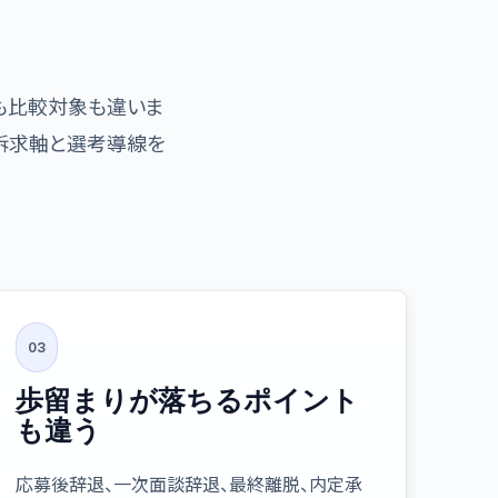
機も比較対象も違いま
訴求軸と選考導線を
03
歩留まりが落ちるポイント
も違う
応募後辞退、一次面談辞退、最終離脱、内定承