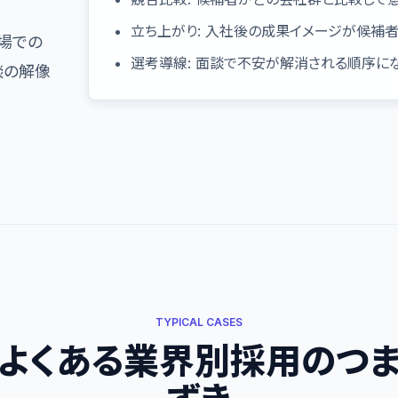
立ち上がり: 入社後の成果イメージが候補
場での
選考導線: 面談で不安が解消される順序に
談の解像
TYPICAL CASES
よくある業界別採用のつ